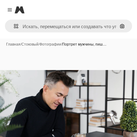
Magnific
Close menu
Поиск 
Главная
/
Стоковый
/
Фотографии
/
Портрет мужчины, пиш…