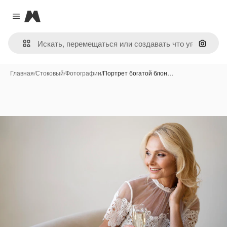
Magnific
Close menu
Поиск 
Главная
/
Стоковый
/
Фотографии
/
Портрет богатой блон…