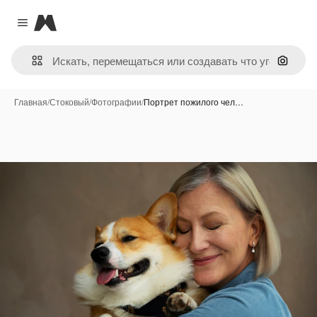
Magnific
Close menu
Поиск 
Главная
/
Стоковый
/
Фотографии
/
Портрет пожилого чел…