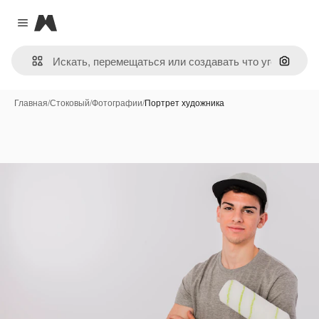
Magnific
Close menu
Поиск 
Главная
/
Стоковый
/
Фотографии
/
Портрет художника