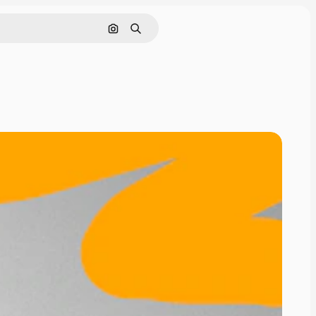
Поиск по изображению
Поиск