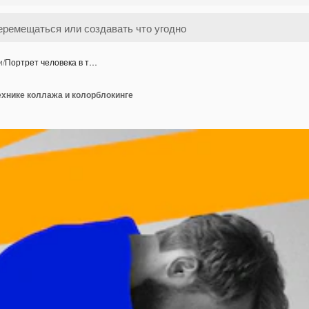
и
/
Портрет человека в т…
ехнике коллажа и колорблокинге