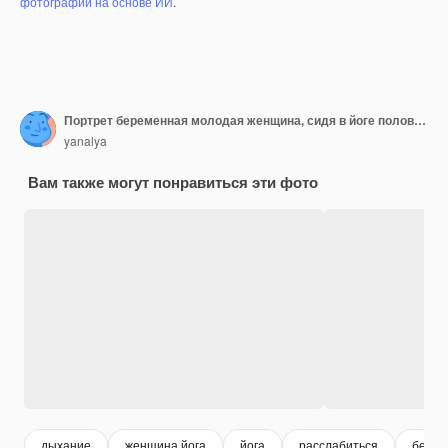
фотографий на основе ИИ
.
Портрет беременная молодая женщина, сидя в йоге половина лотоса поза
yanalya
Вам также могут понравиться эти фото
дыхание
женщина йога
йога
расслабиться
берем