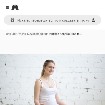
Magnific
Close menu
Поиск 
Главная
/
Стоковый
/
Фотографии
/
Портрет беременная м…