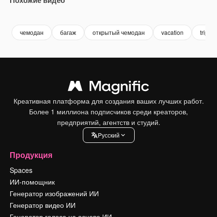
Premium
Premium
Premium
Premium
чемодан
багаж
открытый чемодан
vacation
trip
Креативная платформа для создания ваших лучших работ.
Более 1 миллиона подписчиков среди креаторов,
предприятий, агентств и студий.
Pусский
Продукция
Spaces
ИИ-помощник
Генератор изображений ИИ
Генератор видео ИИ
Генератор голоса на основе ИИ