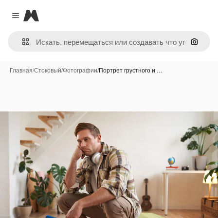
Magnific
Close menu
Поиск 
Главная
/
Стоковый
/
Фотографии
/
Портрет грустного и …