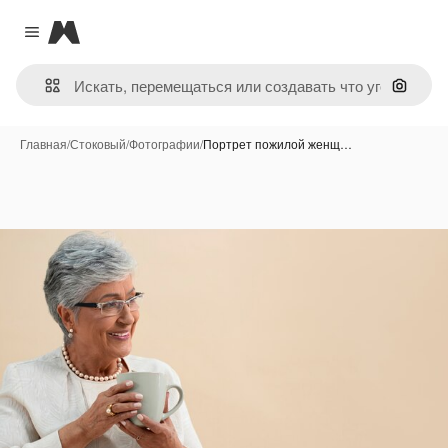
Magnific
Close menu
Поиск 
Главная
/
Стоковый
/
Фотографии
/
Портрет пожилой женщ…