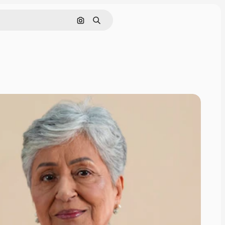
Поиск по изображению
Поиск