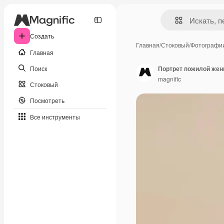
Создать
Главная
/
Стоковый
/
Фотографи
Главная
Поиск
Портрет пожилой же
magnific
Стоковый
Посмотреть
Все инструменты