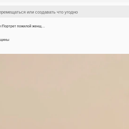
и
/
Портрет пожилой женщ…
нщины