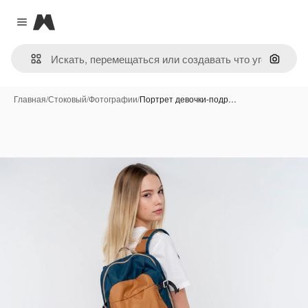
Magnific
Close menu
Поиск 
Главная
/
Стоковый
/
Фотографии
/
Портрет девочки-подр…