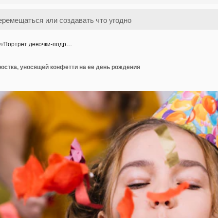
и
/
Портрет девочки-подр…
остка, уносящей конфетти на ее день рождения