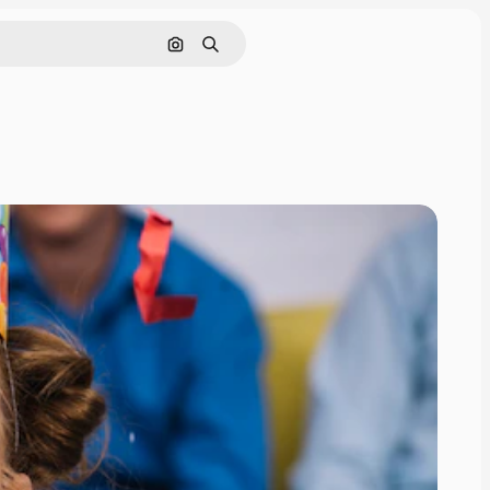
Поиск по изображению
Поиск