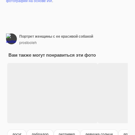
фотографий на основе ИИ
.
Портрет женщины с ее красивой собакой
prostooleh
Вам также могут понравиться эти фото
досуг
лабрадор
ретривер
девушка солнце
друг