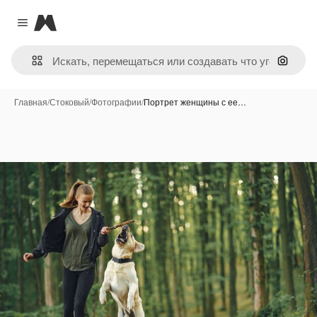
Magnific
Close menu
Поиск 
Главная
/
Стоковый
/
Фотографии
/
Портрет женщины с ее…