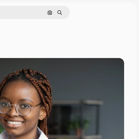
Поиск по изображению
Поиск