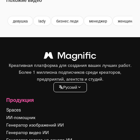
Premium
Premium
Сгенерировано с помощью ИИ
Premium
Premium
Сгенериров
девушка
lady
бизнес леди
менеджер
женщина
Креативная платформа для создания ваших лучших работ.
Более 1 миллиона подписчиков среди креаторов,
предприятий, агентств и студий.
Pусский
Продукция
Spaces
ИИ-помощник
Генератор изображений ИИ
Генератор видео ИИ
Генератор голоса на основе ИИ