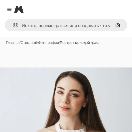
Magnific
Close menu
Поиск 
Главная
/
Стоковый
/
Фотографии
/
Портрет молодой крас…