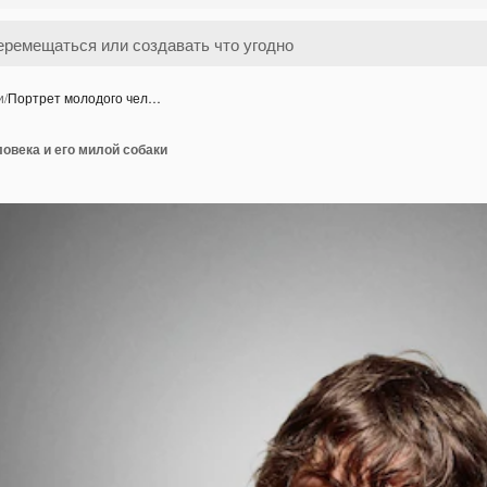
и
/
Портрет молодого чел…
овека и его милой собаки