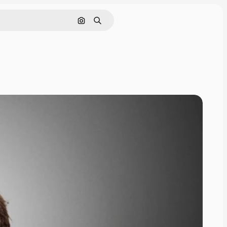
Поиск по изображению
Поиск