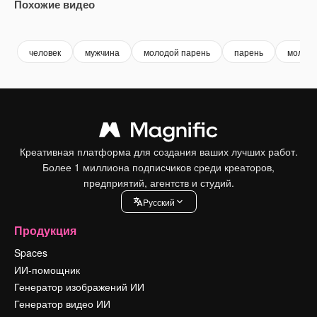
Похожие видео
Premium
Premium
Сгенерировано с помощью ИИ
Premium
Premium
Сгенериров
человек
мужчина
молодой парень
парень
молодо
Креативная платформа для создания ваших лучших работ.
Более 1 миллиона подписчиков среди креаторов,
предприятий, агентств и студий.
Pусский
Продукция
Spaces
ИИ-помощник
Генератор изображений ИИ
Генератор видео ИИ