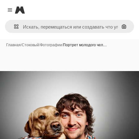
Magnific
Close menu
Поиск 
Главная
/
Стоковый
/
Фотографии
/
Портрет молодого чел…