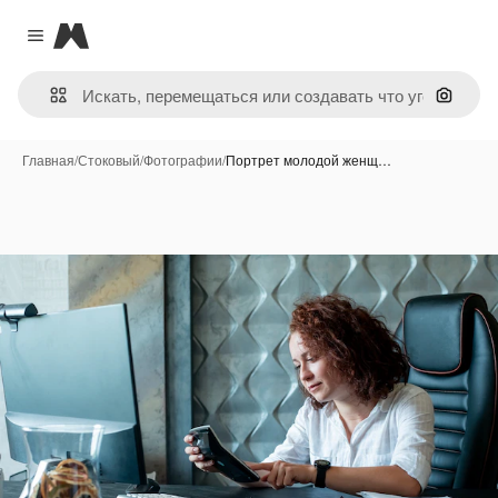
Magnific
Close menu
Поиск 
Главная
/
Стоковый
/
Фотографии
/
Портрет молодой женщ…