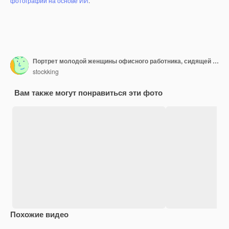
фотографий на основе ИИ
.
Портрет молодой женщины офисного работника, сидящей за офисным столом, используя калькулятор, чтобы вычислить что-то с серьезным уверенным выражением лица, работающим в офисе
stockking
Вам также могут понравиться эти фото
Похожие видео
Premium
Premium
Premium
Premium