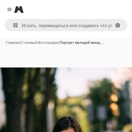
Magnific
Close menu
Поиск 
Главная
/
Стоковый
/
Фотографии
/
Портрет молодой женщ…