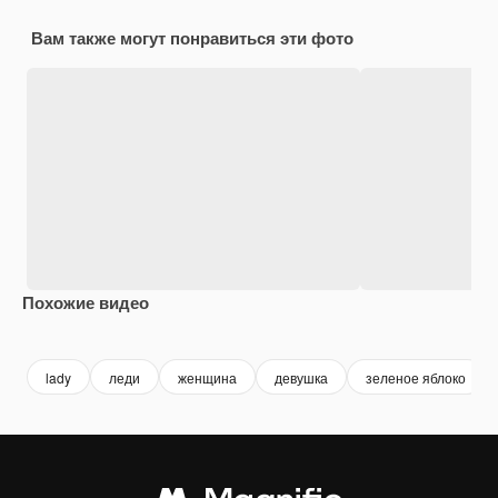
Вам также могут понравиться эти фото
Похожие видео
Premium
Premium
Premium
Premium
lady
леди
женщина
девушка
зеленое яблоко