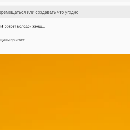
и
/
Портрет молодой женщ…
нщины прыгает