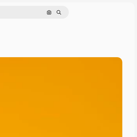
Поиск по изображению
Поиск