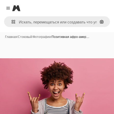
Magnific
Close menu
Поиск 
Главная
/
Стоковый
/
Фотографии
/
Позитивная афро-амер…