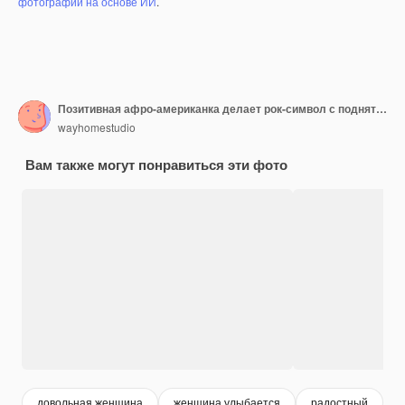
фотографий на основе ИИ
.
Позитивная афро-американка делает рок-символ с поднятыми руками, радостно восклицает, говорит, что давайте качаем мой мир, наслаждается милым мероприятием, посвященным хэви-металу, носит повседневную ветровку, позирует в одиночестве
wayhomestudio
Вам также могут понравиться эти фото
довольная женщина
женщина улыбается
радостный