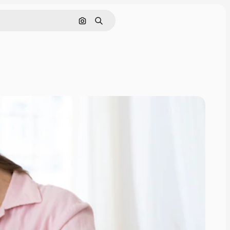
Поиск по изображению
Поиск