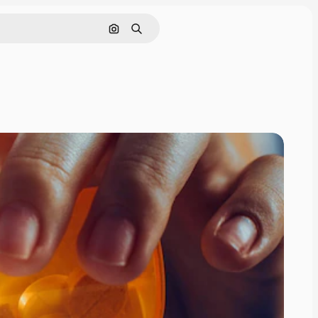
Поиск по изображению
Поиск