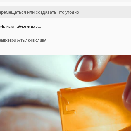
и
/
Вливая таблетки из о…
ранжевой бутылки в сливу