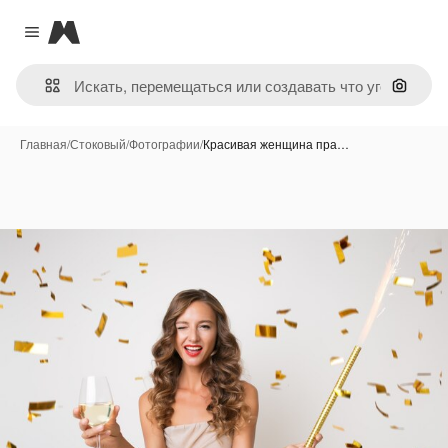
Magnific
Close menu
Поиск 
Главная
/
Стоковый
/
Фотографии
/
Красивая женщина пра…