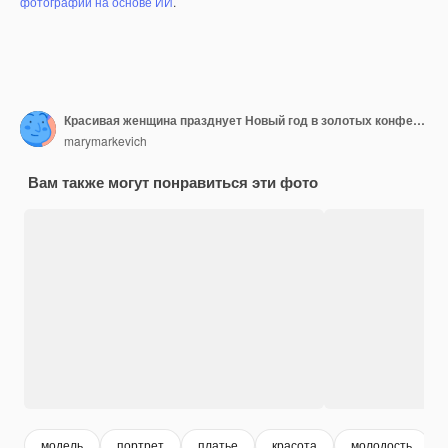
фотографий на основе ИИ
.
Красивая женщина празднует Новый год в золотых конфетах.
marymarkevich
Вам также могут понравиться эти фото
модель
портрет
платье
красота
молодость