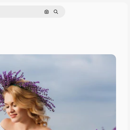
Поиск по изображению
Поиск