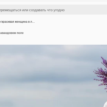
и
/
красивая женщина в л…
лавандовом поле