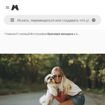
Magnific
Close menu
Поиск 
Главная
/
Стоковый
/
Фотографии
/
Красивая женщина с с…