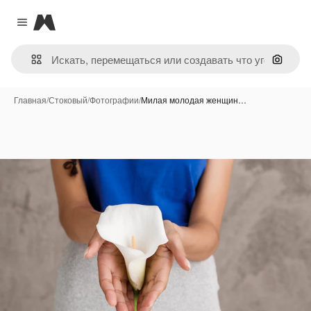
Magnific
Close menu
Поиск 
Главная
/
Стоковый
/
Фотографии
/
Милая молодая женщин…