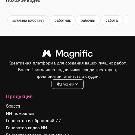
Premium
Premium
Сгенерировано с помощью ИИ
Premium
Premium
мужчина работает
работник
рабочий
работа
биз
Креативная платформа для создания ваших лучших работ.
Более 1 миллиона подписчиков среди креаторов,
предприятий, агентств и студий.
Pусский
Продукция
Spaces
ИИ-помощник
Генератор изображений ИИ
Генератор видео ИИ
Генератор голоса на основе ИИ