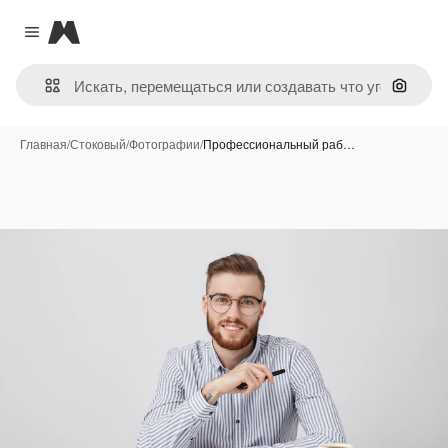
Magnific
Close menu
Поиск 
Главная
/
Стоковый
/
Фотографии
/
Профессиональный раб…