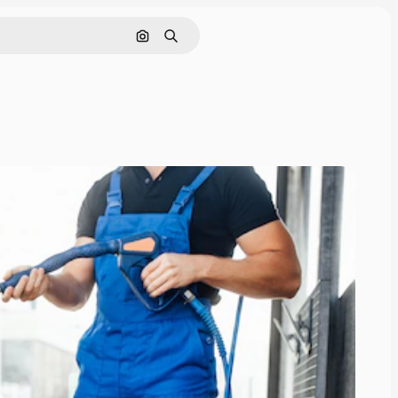
Поиск по изображению
Поиск