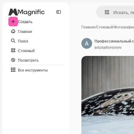
Создать
Главная
/
Стоковый
/
Фотографи
Главная
Поиск
artursafronovvvv
Стоковый
Посмотреть
Все инструменты