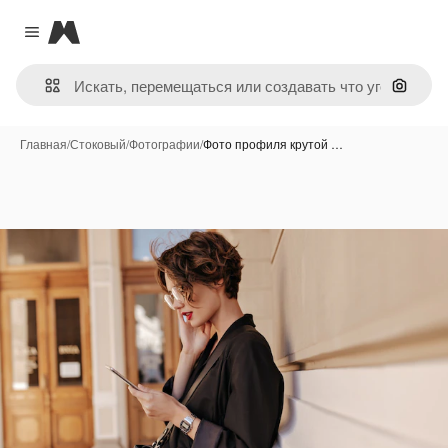
Magnific
Close menu
Поиск 
Главная
/
Стоковый
/
Фотографии
/
Фото профиля крутой …