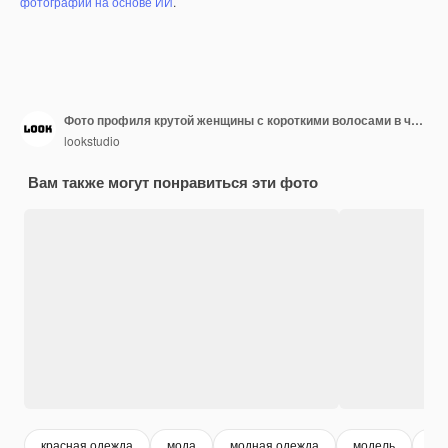
фотографий на основе ИИ
.
Фото профиля крутой женщины с короткими волосами в черной куртке держит планшет на открытом воздухе. Красивая женщина в очках с сумочкой, позирующей на улице.
lookstudio
Вам также могут понравиться эти фото
красная одежда
мода
модная одежда
модель
в о