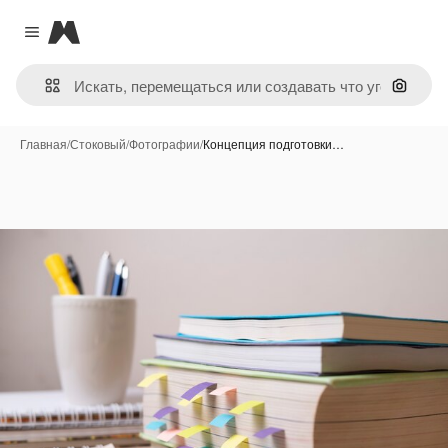
Magnific
Close menu
Поиск 
Главная
/
Стоковый
/
Фотографии
/
Концепция подготовки…