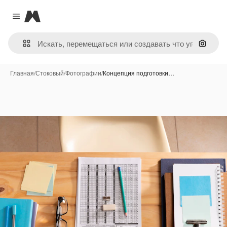
Magnific
Close menu
Поиск 
Главная
/
Стоковый
/
Фотографии
/
Концепция подготовки…