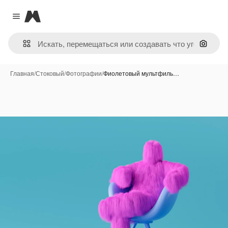
Magnific
Close menu
Поиск 
Главная
/
Стоковый
/
Фотографии
/
Фиолетовый мультфиль…