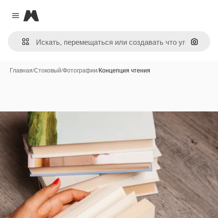
Magnific
Close menu
Поиск 
Главная
/
Стоковый
/
Фотографии
/
Концепция чтения