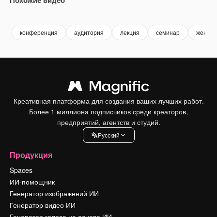
конференция
аудитория
лекция
семинар
женщин
Креативная платформа для создания ваших лучших работ.
Более 1 миллиона подписчиков среди креаторов,
предприятий, агентств и студий.
Pусский
Продукция
Spaces
ИИ-помощник
Генератор изображений ИИ
Генератор видео ИИ
Генератор голоса на основе ИИ