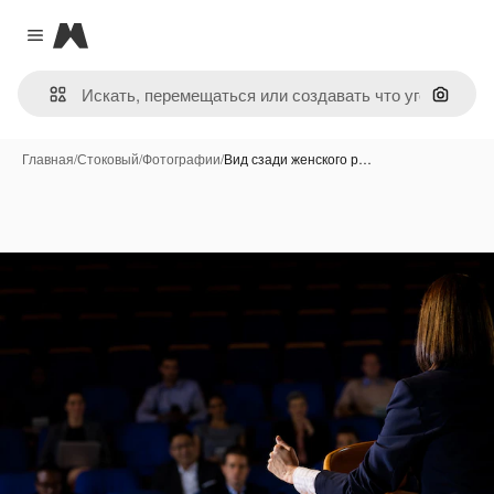
Magnific
Close menu
Поиск 
Главная
/
Стоковый
/
Фотографии
/
Вид сзади женского р…