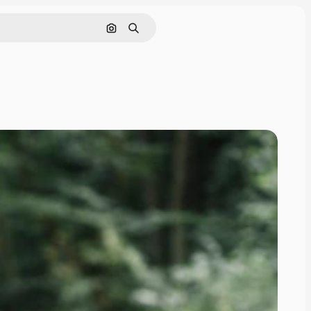
Поиск по изображению
Поиск