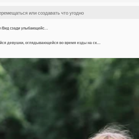
и
/
Вид сзади улыбающейс…
Вид сзади улыбающейся девушки, оглядывающейся во время езды на скутере по дороге