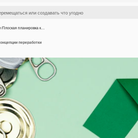
и
/
Плоская планировка к…
концепции переработки