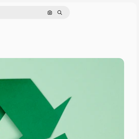
Поиск по изображению
Поиск