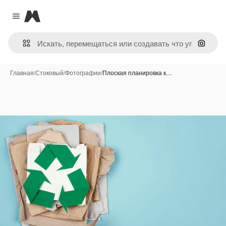
Magnific
Close menu
Поиск 
Главная
/
Стоковый
/
Фотографии
/
Плоская планировка к…