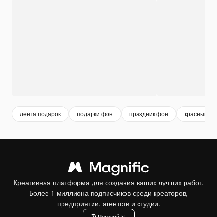
лента подарок
подарки фон
праздник фон
красный по
Креативная платформа для создания ваших лучших работ.
Более 1 миллиона подписчиков среди креаторов,
предприятий, агентств и студий.
Pусский