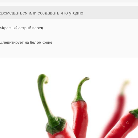
и
/
Красный острый перец…
ц левитирует на белом фоне