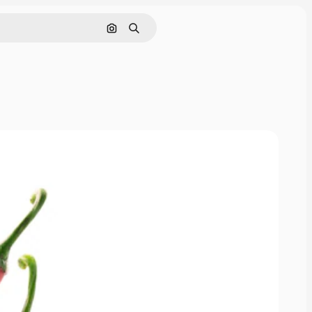
Поиск по изображению
Поиск