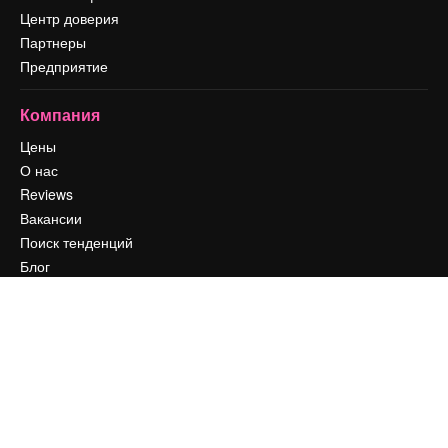
Центр доверия
Партнеры
Предприятие
Компания
Цены
О нас
Reviews
Вакансии
Поиск тенденций
Блог
События
Slidesgo
Продайте свой контент
Помещение для прессы
Ищете magnific.ai
Связаться с нами