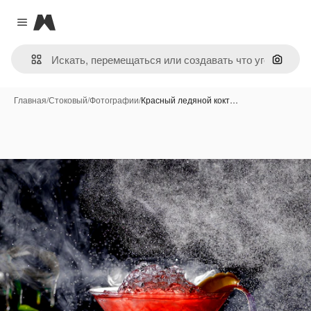
Magnific
Close menu
Поиск 
Главная
/
Стоковый
/
Фотографии
/
Красный ледяной кокт…