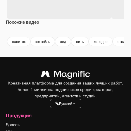
Похожие видео
Premium
Premium
Premium
Premium
Сгенериров
напиток
коктейль
лед
пить
холодно
стол
Креативная платформа для создания ваших лучших работ.
Более 1 миллиона подписчиков среди креаторов,
предприятий, агентств и студий.
Pусский
Продукция
Spaces