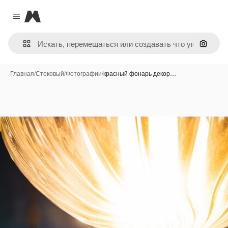
Magnific
Close menu
Поиск 
Главная
/
Стоковый
/
Фотографии
/
красный фонарь декор…