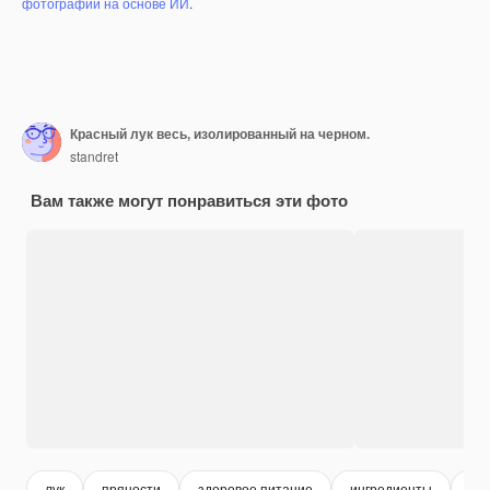
фотографий на основе ИИ
.
Красный лук весь, изолированный на черном.
standret
Вам также могут понравиться эти фото
лук
пряности
здоровое питание
ингредиенты
пи