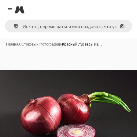
Magnific
Close menu
Поиск 
Главная
/
Стоковый
/
Фотографии
/
Красный лук весь, из…