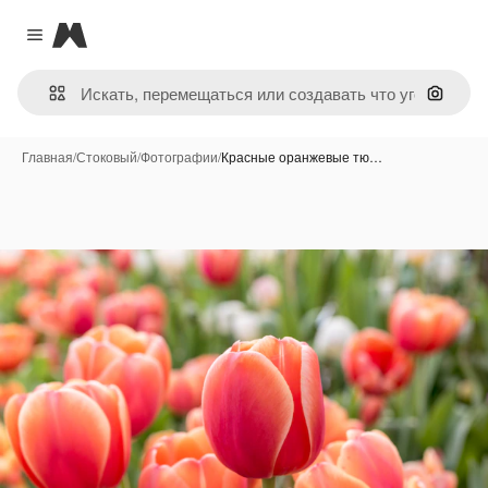
Magnific
Close menu
Поиск 
Главная
/
Стоковый
/
Фотографии
/
Красные оранжевые тю…