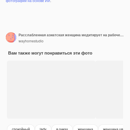
фотографий на основе ИИ
.
Расслабленная азиатская женщина медитирует на рабочем месте, сидит в позе дзен на фоне рабочего стола с цветами, настольной лампой, блокнотами, носит полосатый повседневный джемпер, пытается расслабиться после работы, изолирована на розовом фоне
wayhomestudio
Вам также могут понравиться эти фото
спокойный
lady
в очках
женщина
женщина цветы