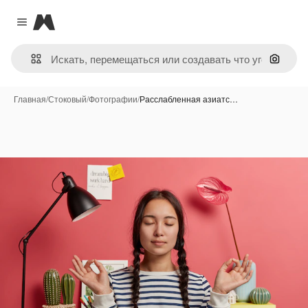
Magnific
Close menu
Поиск 
Главная
/
Стоковый
/
Фотографии
/
Расслабленная азиатс…