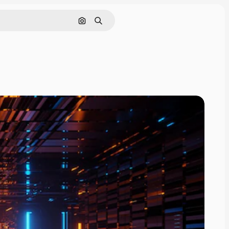
Поиск по изображению
Поиск