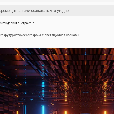
и
/
Рендеринг абстрактно…
Рендеринг абстрактного футуристического фона с светящимися неоновыми синими и оранжевыми огнями