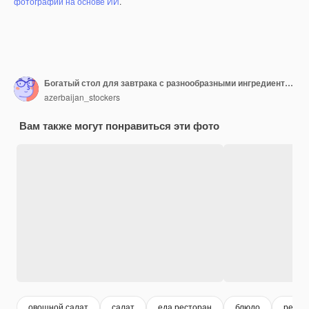
фотографий на основе ИИ
.
Богатый стол для завтрака с разнообразными ингредиентами.
azerbaijan_stockers
Вам также могут понравиться эти фото
овощной салат
салат
еда ресторан
блюдо
ресто