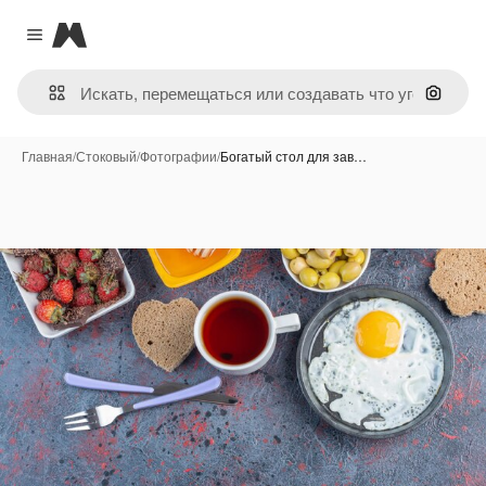
Magnific
Close menu
Поиск 
Главная
/
Стоковый
/
Фотографии
/
Богатый стол для зав…