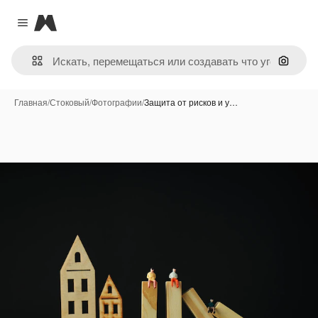
Magnific
Close menu
Поиск 
Главная
/
Стоковый
/
Фотографии
/
Защита от рисков и у…