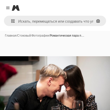
Magnific
Close menu
Поиск 
Главная
/
Стоковый
/
Фотографии
/
Романтическая пара п…