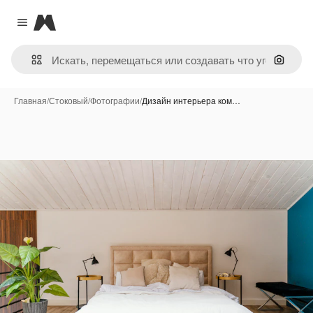
Magnific
Close menu
Поиск 
Главная
/
Стоковый
/
Фотографии
/
Дизайн интерьера ком…