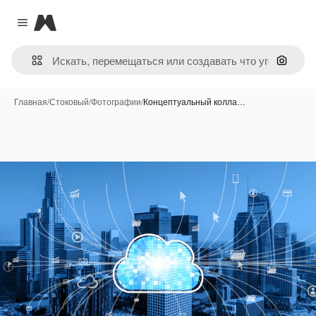
Magnific
Close menu
Поиск 
Главная
/
Стоковый
/
Фотографии
/
Концептуальный колла…