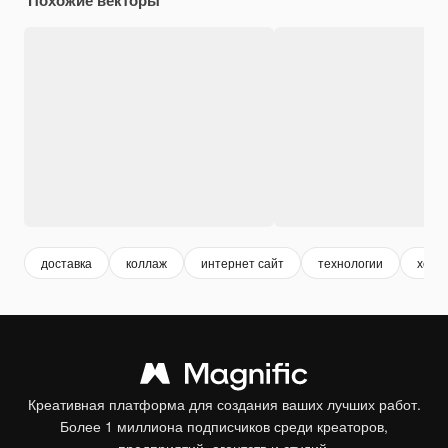
доставка
коллаж
интернет сайт
технологии
хости
Креативная платформа для создания ваших лучших работ.
Более 1 миллиона подписчиков среди креаторов,
предприятий, агентств и студий.